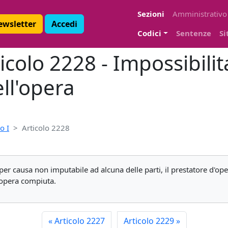
Sezioni
Amministrativo
Newsletter
Accedi
Codici
Sentenze
Si
ticolo 2228 - Impossibili
ll'opera
o I
Articolo 2228
per causa non imputabile ad alcuna delle parti, il prestatore d'op
ll'opera compiuta.
«
Articolo 2227
Articolo 2229
»