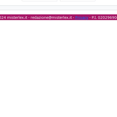
24 misterlex.it -
redazione@misterlex.it
-
Privacy
- P.I. 0202969