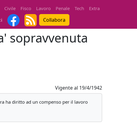
Civile
Fisco
Lavoro
Penale
Tech
Extra
Collabora
ti
ta' sopravvenuta
Vigente al
19/4/1942
era ha diritto ad un compenso per il lavoro