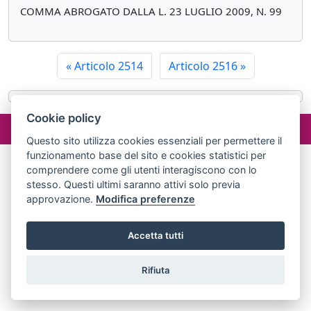
COMMA ABROGATO DALLA L. 23 LUGLIO 2009, N. 99
«
Articolo 2514
Articolo 2516
»
Cookie policy
©2024 misterlex.it -
redazione@misterlex.it
-
Privacy
- P.I.
02029690472
Questo sito utilizza cookies essenziali per permettere il
funzionamento base del sito e cookies statistici per
comprendere come gli utenti interagiscono con lo
stesso. Questi ultimi saranno attivi solo previa
approvazione.
Modifica preferenze
Accetta tutti
Rifiuta