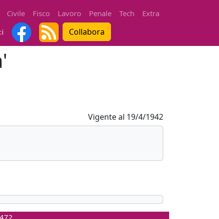
Civile
Fisco
Lavoro
Penale
Tech
Extra
Collabora
ti
'
Vigente al
19/4/1942
0472