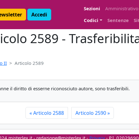
Sezioni
Amministrativo
Newsletter
Accedi
Codici
Sentenze
Si
icolo 2589 - Trasferibilita
o II
Articolo 2589
ranne il diritto di esserne riconosciuto autore, sono trasferibili.
«
Articolo 2588
Articolo 2590
»
24 misterlex.it -
redazione@misterlex.it
-
Privacy
- P.I. 0202969