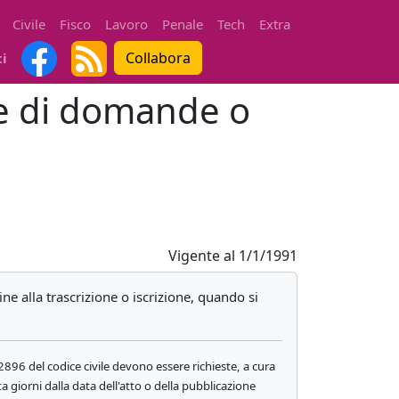
Civile
Fisco
Lavoro
Penale
Tech
Extra
Collabora
ti
ne di domande o
Vigente al
1/1/1991
ne alla trascrizione o iscrizione, quando si
2896 del codice civile devono essere richieste, a cura
nta giorni dalla data dell'atto o della pubblicazione