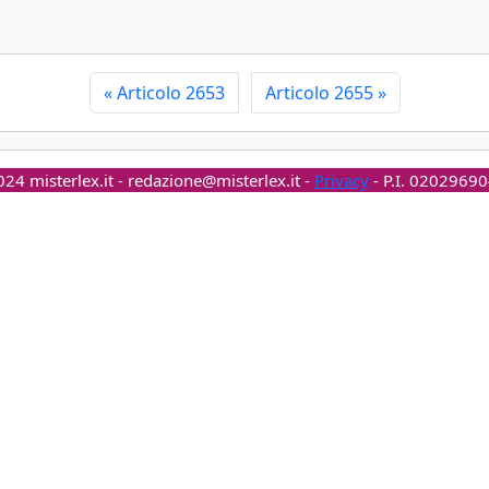
«
Articolo 2653
Articolo 2655
»
24 misterlex.it -
redazione@misterlex.it
-
Privacy
- P.I. 0202969