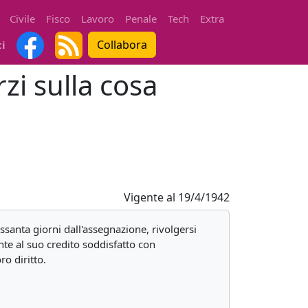
Civile
Fisco
Lavoro
Penale
Tech
Extra
Collabora
ti
rzi sulla cosa
Vigente al
19/4/1942
ssanta giorni dall'assegnazione, rivolgersi
nte al suo credito soddisfatto con
ro diritto.