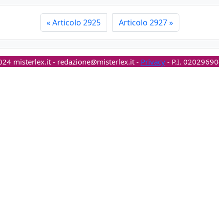
«
Articolo 2925
Articolo 2927
»
24 misterlex.it -
redazione@misterlex.it
-
Privacy
- P.I. 0202969