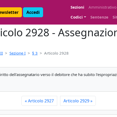
Sezioni
Amministrativo
Newsletter
Accedi
Codici
Sentenze
Si
ticolo 2928 - Assegnazion
II
Sezione I
§ 3
Articolo 2928
iritto dell'assegnatario verso il debitore che ha subito l'espropria
«
Articolo 2927
Articolo 2929
»