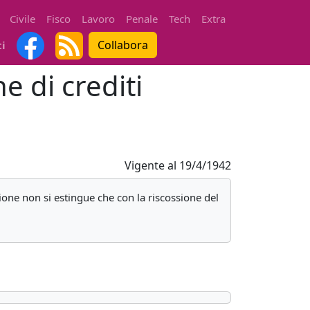
Civile
Fisco
Lavoro
Penale
Tech
Extra
Collabora
ti
e di crediti
Vigente al
19/4/1942
zione non si estingue che con la riscossione del