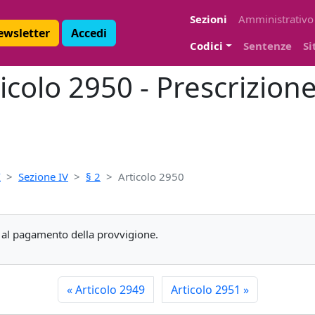
Sezioni
Amministrativo
Newsletter
Accedi
Codici
Sentenze
Si
icolo 2950 - Prescrizione
I
Sezione IV
§ 2
Articolo 2950
re al pagamento della provvigione.
«
Articolo 2949
Articolo 2951
»