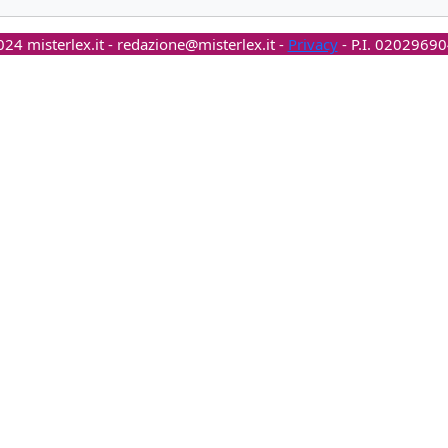
24 misterlex.it -
redazione@misterlex.it
-
Privacy
- P.I. 0202969