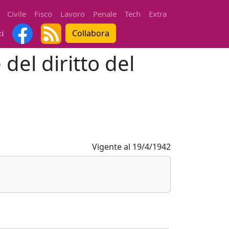
Civile
Fisco
Lavoro
Penale
Tech
Extra
Collabora
ti
 del diritto del
Vigente al
19/4/1942