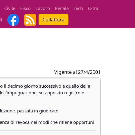
Civile
Fisco
Lavoro
Penale
Tech
Extra
Collabora
ti
Vigente al
27/4/2001
ro il decimo giorno successivo a quello della
 dell'impugnazione, su apposito registro e
dozione, passata in giudicato.
ntenza di revoca nei modi che ritiene opportuni