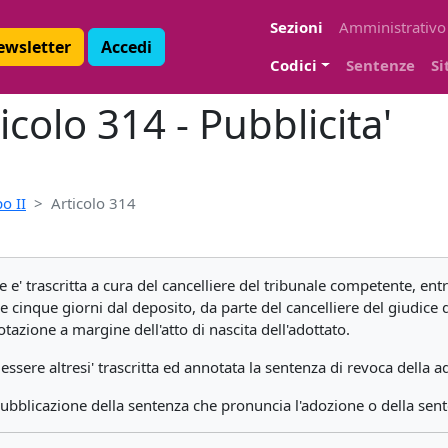
Sezioni
Amministrativo
Newsletter
Accedi
Codici
Sentenze
Si
icolo 314 - Pubblicita'
o II
Articolo 314
 e' trascritta a cura del cancelliere del tribunale competente, ent
e cinque giorni dal deposito, da parte del cancelliere del giudice
notazione a margine dell'atto di nascita dell'adottato.
sere altresi' trascritta ed annotata la sentenza di revoca della a
a pubblicazione della sentenza che pronuncia l'adozione o della se