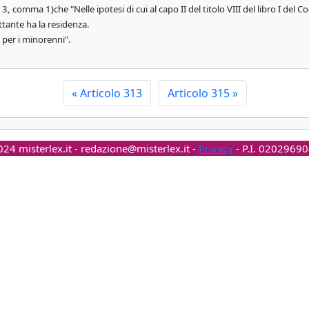
, comma 1)che "Nelle ipotesi di cui al capo II del titolo VIII del libro I del Co
ottante ha la residenza.
 per i minorenni".
«
Articolo 313
Articolo 315
»
24 misterlex.it -
redazione@misterlex.it
-
Privacy
- P.I. 0202969