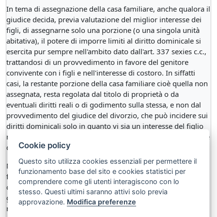
In tema di assegnazione della casa familiare, anche qualora il
giudice decida, previa valutazione del miglior interesse dei
figli, di assegnarne solo una porzione (o una singola unità
abitativa), il potere di imporre limiti al diritto dominicale si
esercita pur sempre nell'ambito dato dall'art. 337 sexies c.c.,
trattandosi di un provvedimento in favore del genitore
convivente con i figli e nell'interesse di costoro. In siffatti
casi, la restante porzione della casa familiare cioè quella non
assegnata, resta regolata dal titolo di proprietà o da
eventuali diritti reali o di godimento sulla stessa, e non dal
provvedimento del giudice del divorzio, che può incidere sui
diritti dominicali solo in quanto vi sia un interesse del figlio
minore o maggiorenne non economicamente autosufficiente
Cookie policy
da tutelare.
Questo sito utilizza cookies essenziali per permettere il
Nessun provvedimento di assegnazione di porzioni di casa
funzionamento base del sito e cookies statistici per
familiare, ovvero di altre unità immobiliari che non
comprendere come gli utenti interagiscono con lo
costituiscono habitat dei figli, può rendersi in favore del
stesso. Questi ultimi saranno attivi solo previa
genitore non convivente con la prole, restando estranea,
approvazione.
Modifica preferenze
nella fattispecie, ogni valutazione relativa alla ponderazione