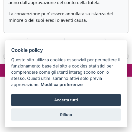
anno dall'approvazione del conto della tutela.
La convenzione puo' essere annullata su istanza del
minore o dei suoi eredi o aventi causa.
«
Articolo 387
Articolo 389
»
Cookie policy
Questo sito utilizza cookies essenziali per permettere il
funzionamento base del sito e cookies statistici per
©2024 misterlex.it -
redazione@misterlex.it
-
Privacy
- P.I.
comprendere come gli utenti interagiscono con lo
02029690472
stesso. Questi ultimi saranno attivi solo previa
approvazione.
Modifica preferenze
Accetta tutti
Rifiuta