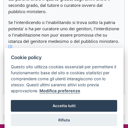
secondo grado, dal tutore o curatore ovvero dal
pubblico ministero.
Se l'interdicendo o l'inabilitando si trova sotto la patria
potesta' o ha per curatore uno dei genitori, l'interdizione
o l'inabilitazione non puo' essere promossa che su
istanza del genitore medesimo o del pubblico ministero.
[1]
Cookie policy
[1]
Il D.Lgs. 28 dicembre 2013, n. 154 ha disposto (con l'art. 63,
Questo sito utilizza cookies essenziali per permettere il
comma 1) che "Al secondo comma dell'articolo 417 del codice
funzionamento base del sito e cookies statistici per
civile le parole: "potesta' dei genitori" sono sostituite dalle
comprendere come gli utenti interagiscono con lo
seguenti: "responsabilita' genitoriale".".
stesso. Questi ultimi saranno attivi solo previa
approvazione.
Modifica preferenze
«
Articolo 416
Articolo 418
»
Accetta tutti
Rifiuta
©2024 misterlex.it -
redazione@misterlex.it
-
Privacy
- P.I.