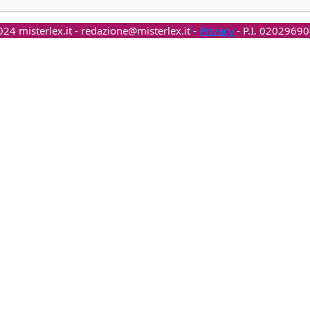
24 misterlex.it -
redazione@misterlex.it
-
Privacy
- P.I. 0202969