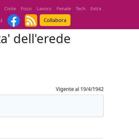
Civile
Fisco
Lavoro
Penale
Tech
Extra
Collabora
ti
a' dell'erede
Vigente al
19/4/1942