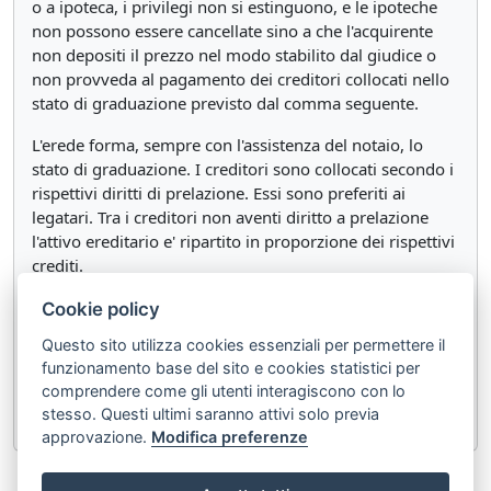
o a ipoteca, i privilegi non si estinguono, e le ipoteche
non possono essere cancellate sino a che l'acquirente
non depositi il prezzo nel modo stabilito dal giudice o
non provveda al pagamento dei creditori collocati nello
stato di graduazione previsto dal comma seguente.
L'erede forma, sempre con l'assistenza del notaio, lo
stato di graduazione. I creditori sono collocati secondo i
rispettivi diritti di prelazione. Essi sono preferiti ai
legatari. Tra i creditori non aventi diritto a prelazione
l'attivo ereditario e' ripartito in proporzione dei rispettivi
crediti.
Qualora, per soddisfare i creditori, sia necessario
Cookie policy
comprendere nella liquidazione anche l'oggetto di un
Questo sito utilizza cookies essenziali per permettere il
legato di specie, sulla somma che residua dopo il
funzionamento base del sito e cookies statistici per
pagamento dei creditori il legatario di specie e' preferito
comprendere come gli utenti interagiscono con lo
agli altri legatari.
stesso. Questi ultimi saranno attivi solo previa
approvazione.
Modifica preferenze
«
Articolo 498
Articolo 500
»