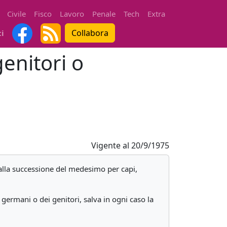
Civile
Fisco
Lavoro
Penale
Tech
Extra
Collabora
ti
genitori o
Vigente al
20/9/1975
 alla successione del medesimo per capi,
 germani o dei genitori, salva in ogni caso la