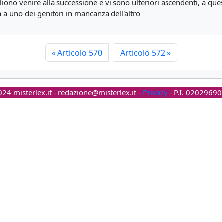
ono venire alla successione e vi sono ulteriori ascendenti, a que
a a uno dei genitori in mancanza dell'altro
«
Articolo 570
Articolo 572
»
24 misterlex.it -
redazione@misterlex.it
-
Privacy
- P.I. 0202969