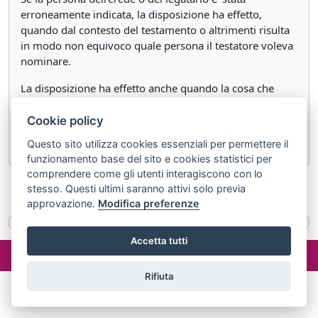
erroneamente indicata, la disposizione ha effetto,
quando dal contesto del testamento o altrimenti risulta
in modo non equivoco quale persona il testatore voleva
nominare.
La disposizione ha effetto anche quando la cosa che
forma oggetto della disposizione e' stata erroneamente
indicata o descritta, ma e' certo a quale cosa il testatore
Cookie policy
intendeva riferirsi.
Questo sito utilizza cookies essenziali per permettere il
funzionamento base del sito e cookies statistici per
comprendere come gli utenti interagiscono con lo
stesso. Questi ultimi saranno attivi solo previa
«
Articolo 624
Articolo 626
»
approvazione.
Modifica preferenze
Accetta tutti
©2024 misterlex.it -
redazione@misterlex.it
-
Privacy
- P.I.
02029690472
Rifiuta