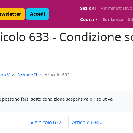
Sezioni
Amministrativo
Newsletter
Accedi
Codici
Sentenze
Si
ticolo 633 - Condizione 
apo V
Sezione II
Articolo 633
re possono farsi sotto condizione sospensiva o risolutiva.
«
Articolo 632
Articolo 634
»