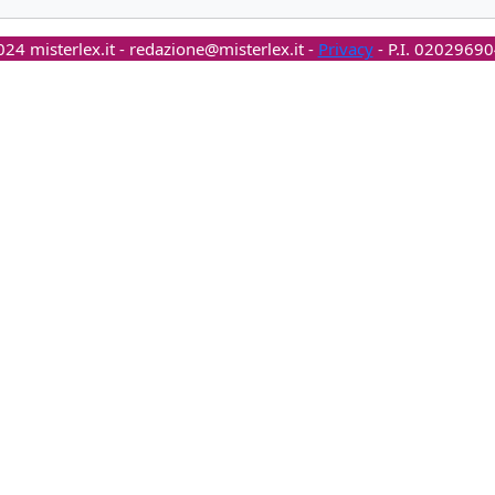
24 misterlex.it -
redazione@misterlex.it
-
Privacy
- P.I. 0202969