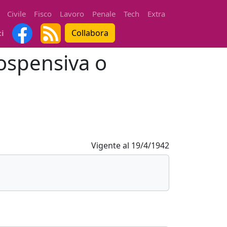
Civile
Fisco
Lavoro
Penale
Tech
Extra
Collabora
ti
sospensiva o
Vigente al
19/4/1942