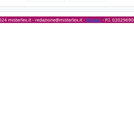
24 misterlex.it -
redazione@misterlex.it
-
Privacy
- P.I. 0202969