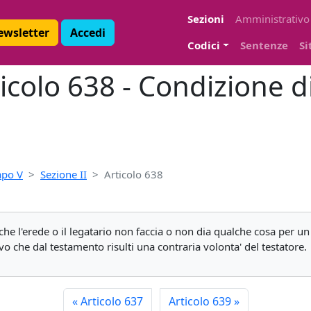
Sezioni
Amministrativo
Newsletter
Accedi
Codici
Sentenze
Si
ticolo 638 - Condizione d
apo V
Sezione II
Articolo 638
 che l'erede o il legatario non faccia o non dia qualche cosa per u
vo che dal testamento risulti una contraria volonta' del testatore.
«
Articolo 637
Articolo 639
»