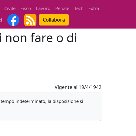
Civile
Fisco
Lavoro
Penale
Tech
Extra
Collabora
ti
i non fare o di
Vigente al
19/4/1942
n tempo indeterminato, la disposizione si