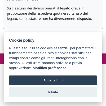
Su ciascuno dei diversi onerati il legato grava in
proporzione della rispettiva quota ereditaria o del
legato, se il testatore non ha diversamente disposto.
«
Articolo 661
Articolo 663
»
Cookie policy
Questo sito utilizza cookies essenziali per permettere il
funzionamento base del sito e cookies statistici per
©2024 misterlex.it -
redazione@misterlex.it
-
Privacy
- P.I.
comprendere come gli utenti interagiscono con lo
02029690472
stesso. Questi ultimi saranno attivi solo previa
approvazione.
Modifica preferenze
Accetta tutti
Rifiuta