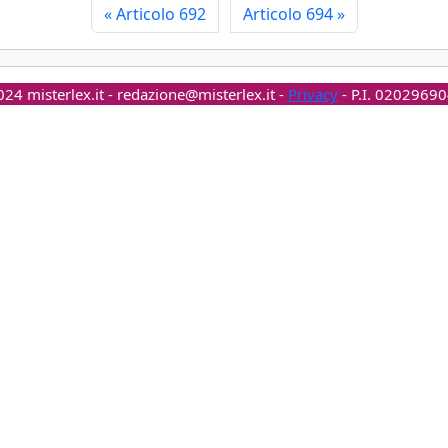
«
Articolo 692
Articolo 694
»
24 misterlex.it -
redazione@misterlex.it
-
Privacy
- P.I. 0202969