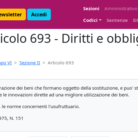
Sezioni
Amministrativo
Newsletter
Accedi
Codici
Sentenze
Si
colo 693 - Diritti e obblig
apo VI
Sezione II
Articolo 693
razione dei beni che formano oggetto della sostituzione, e puo' star
e le innovazioni dirette ad una migliore utilizzazione dei beni.
i, le norme concernenti l'usufruttuario.
5, N. 151