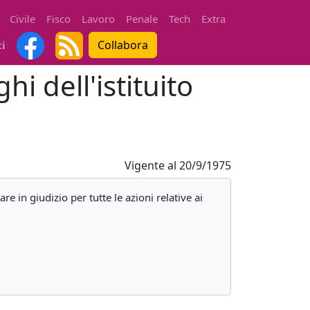
Civile
Fisco
Lavoro
Penale
Tech
Extra
Collabora
ti
hi dell'istituito
Vigente al
20/9/1975
e in giudizio per tutte le azioni relative ai