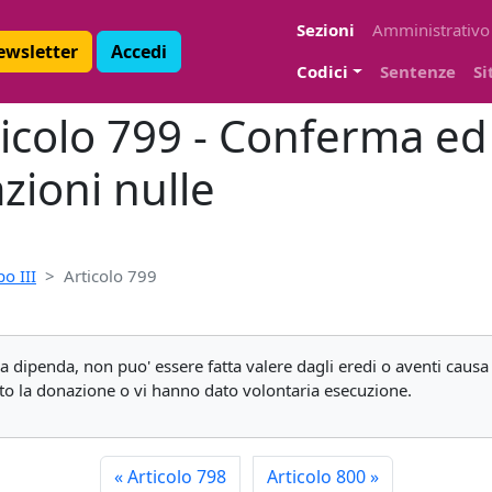
Sezioni
Amministrativo
Newsletter
Accedi
Codici
Sentenze
Si
rticolo 799 - Conferma e
zioni nulle
o III
Articolo 799
a dipenda, non puo' essere fatta valere dagli eredi o aventi caus
ato la donazione o vi hanno dato volontaria esecuzione.
«
Articolo 798
Articolo 800
»