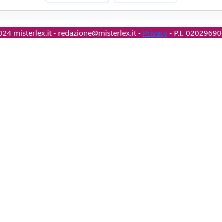
24 misterlex.it -
redazione@misterlex.it
-
Privacy
- P.I. 0202969