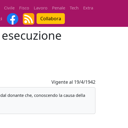
Civile
Fisco
Lavoro
Penale
Tech
Extra
Collabora
ti
d esecuzione
Vigente al
19/4/1942
a dal donante che, conoscendo la causa della