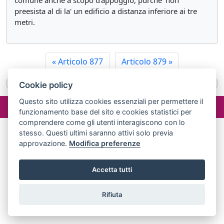
comune anche a scopo d'appoggio, purche' non
preesista al di la' un edificio a distanza inferiore ai tre
metri.
«
Articolo 877
Articolo 879
»
Cookie policy
©2024 misterlex.it -
redazione@misterlex.it
-
Privacy
- P.I.
Questo sito utilizza cookies essenziali per permettere il
funzionamento base del sito e cookies statistici per
02029690472
comprendere come gli utenti interagiscono con lo
stesso. Questi ultimi saranno attivi solo previa
approvazione.
Modifica preferenze
Accetta tutti
Rifiuta