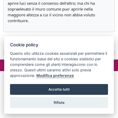
aprire luci senza il consenso dell'altro; ma chi ha
sopraelevato il muro comune puo' aprirle nella
maggiore altezza a cui il vicino non abbia voluto
contribuire.
«
Articolo 902
Articolo 904
»
Cookie policy
Questo sito utilizza cookies essenziali per permettere il
funzionamento base del sito e cookies statistici per
©2024 misterlex.it -
redazione@misterlex.it
-
Privacy
- P.I.
comprendere come gli utenti interagiscono con lo
02029690472
stesso. Questi ultimi saranno attivi solo previa
approvazione.
Modifica preferenze
Accetta tutti
Rifiuta