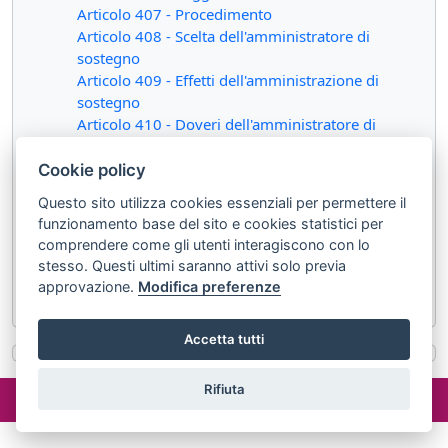
Articolo 407 - Procedimento
Articolo 408 - Scelta dell'amministratore di
sostegno
Articolo 409 - Effetti dell'amministrazione di
sostegno
Articolo 410 - Doveri dell'amministratore di
sostegno
Articolo 411 - Norme applicabili
Cookie policy
all'amministrazione di sostegno
Questo sito utilizza cookies essenziali per permettere il
Articolo 412 - Atti compiuti dal beneficiario o
funzionamento base del sito e cookies statistici per
dall'amministratore di sostegno in violazione di
comprendere come gli utenti interagiscono con lo
norme di legge o delle disposizioni del giudice
stesso. Questi ultimi saranno attivi solo previa
Articolo 413 - Revoca dell'amministrazione di
approvazione.
Modifica preferenze
sostegno
Accetta tutti
©2024 misterlex.it -
redazione@misterlex.it
-
Privacy
- P.I.
Rifiuta
02029690472