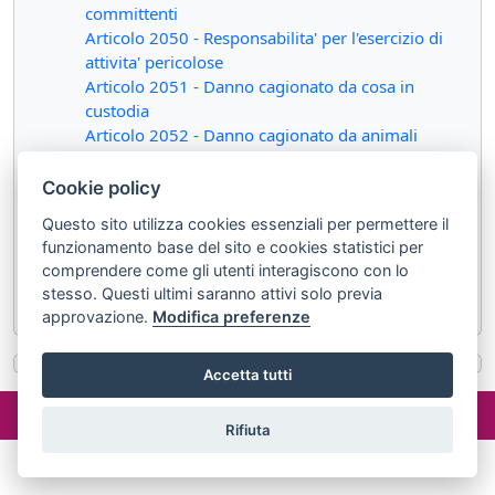
committenti
Articolo 2050 - Responsabilita' per l'esercizio di
attivita' pericolose
Articolo 2051 - Danno cagionato da cosa in
custodia
Articolo 2052 - Danno cagionato da animali
Articolo 2053 - Rovina di edificio
Articolo 2054 - Circolazione di veicoli
Cookie policy
Articolo 2055 - Responsabilita' solidale
Questo sito utilizza cookies essenziali per permettere il
Articolo 2056 - Valutazione dei danni
funzionamento base del sito e cookies statistici per
Articolo 2057 - Danni permanenti
comprendere come gli utenti interagiscono con lo
Articolo 2058 - Risarcimento in forma specifica
stesso. Questi ultimi saranno attivi solo previa
Articolo 2059 - Danni non patrimoniali
approvazione.
Modifica preferenze
Accetta tutti
©2024 misterlex.it -
redazione@misterlex.it
-
Privacy
- P.I.
02029690472
Rifiuta