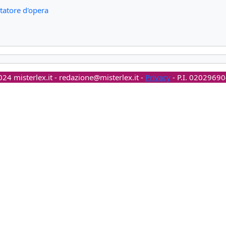
statore d'opera
24 misterlex.it -
redazione@misterlex.it
-
Privacy
- P.I. 0202969