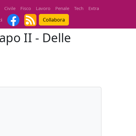
Civile
Fisco
Lavoro
Penale
Tech
Extra
Collabora
ti
apo II - Delle