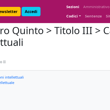
Sezioni
Amministrativo
Newsletter
Accedi
Codici
Sentenze
Si
ro Quinto > Titolo III > C
ttuali
o II
ni intellettuali
llettuale