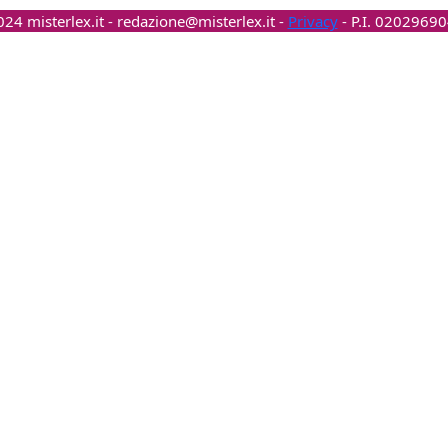
24 misterlex.it -
redazione@misterlex.it
-
Privacy
- P.I. 0202969