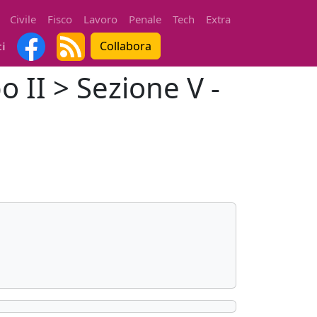
Civile
Fisco
Lavoro
Penale
Tech
Extra
Collabora
ti
o II > Sezione V -