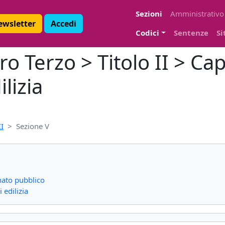
Sezioni
Amministrativo
Newsletter
Accedi
Codici
Sentenze
Si
ro Terzo > Titolo II > Cap
lizia
I
Sezione V
rnato pubblico
 edilizia