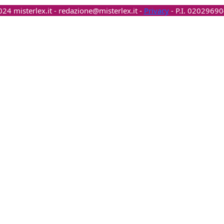
24 misterlex.it -
redazione@misterlex.it
-
Privacy
- P.I. 0202969