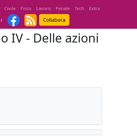
Civile
Fisco
Lavoro
Penale
Tech
Extra
Collabora
ti
o IV - Delle azioni