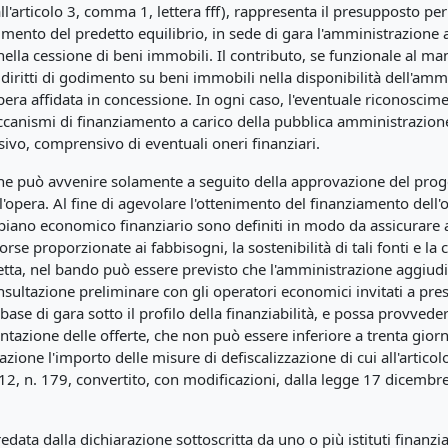
ll'articolo 3, comma 1, lettera fff), rappresenta il presupposto per l
mento del predetto equilibrio, in sede di gara l'amministrazione 
ella cessione di beni immobili. Il contributo, se funzionale al m
iritti di godimento su beni immobili nella disponibilità dell'ammi
era affidata in concessione. In ogni caso, l'eventuale riconoscim
eccanismi di finanziamento a carico della pubblica amministrazio
ivo, comprensivo di eventuali oneri finanziari.
one può avvenire solamente a seguito della approvazione del proge
pera. Al fine di agevolare l'ottenimento del finanziamento dell'oper
 piano economico finanziario sono definiti in modo da assicurare a
sorse proporzionate ai fabbisogni, la sostenibilità di tali fonti e la 
retta, nel bando può essere previsto che l'amministrazione aggiudi
sultazione preliminare con gli operatori economici invitati a presen
a base di gara sotto il profilo della finanziabilità, e possa provve
entazione delle offerte, che non può essere inferiore a trenta gior
azione l'importo delle misure di defiscalizzazione di cui all'artic
012, n. 179, convertito, con modificazioni, dalla legge 17 dicembr
edata dalla dichiarazione sottoscritta da uno o più istituti finanzi