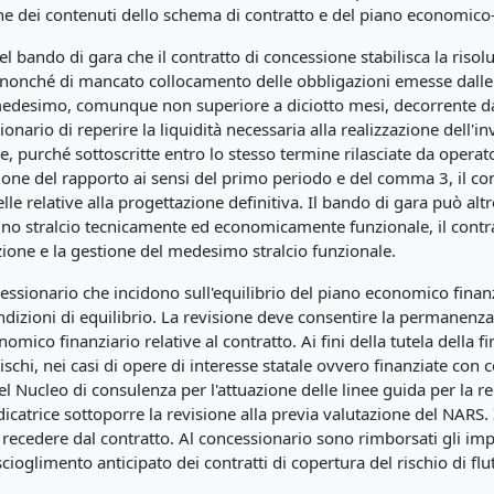
ne dei contenuti dello schema di contratto e del piano economico-
l bando di gara che il contratto di concessione stabilisca la riso
 nonché di mancato collocamento delle obbligazioni emesse dalle so
desimo, comunque non superiore a diciotto mesi, decorrente dall
onario di reperire la liquidità necessaria alla realizzazione dell'i
 purché sottoscritte entro lo stesso termine rilasciate da operatori
ione del rapporto ai sensi del primo periodo e del comma 3, il co
lle relative alla progettazione definitiva. Il bando di gara può alt
o stralcio tecnicamente ed economicamente funzionale, il contra
azione e la gestione del medesimo stralcio funzionale.
 concessionario che incidono sull'equilibrio del piano economico fin
izioni di equilibrio. La revisione deve consentire la permanenza de
omico finanziario relative al contratto. Ai fini della tutela della
chi, nei casi di opere di interesse statale ovvero finanziate con co
 Nucleo di consulenza per l'attuazione delle linee guida per la reg
udicatrice sottoporre la revisione alla previa valutazione del NARS.
ecedere dal contratto. Al concessionario sono rimborsati gli impor
scioglimento anticipato dei contratti di copertura del rischio di flu