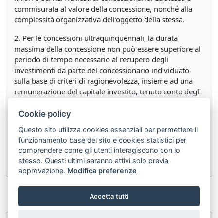
commisurata al valore della concessione, nonché alla
complessità organizzativa dell'oggetto della stessa.
2. Per le concessioni ultraquinquennali, la durata
massima della concessione non può essere superiore al
periodo di tempo necessario al recupero degli
investimenti da parte del concessionario individuato
sulla base di criteri di ragionevolezza, insieme ad una
remunerazione del capitale investito, tenuto conto degli
investimenti necessari per conseguire gli obiettivi
contrattuali specifici come risultante dal piano
Cookie policy
economico-finanziario. Gli investimenti presi in
Questo sito utilizza cookies essenziali per permettere il
considerazione ai fini del calcolo comprendono quelli
funzionamento base del sito e cookies statistici per
effettivamente sostenuti dal concessionario, sia quelli
comprendere come gli utenti interagiscono con lo
iniziali sia quelli in corso di concessione.
stesso. Questi ultimi saranno attivi solo previa
approvazione.
Modifica preferenze
«
Articolo 167
Articolo 169
»
Accetta tutti