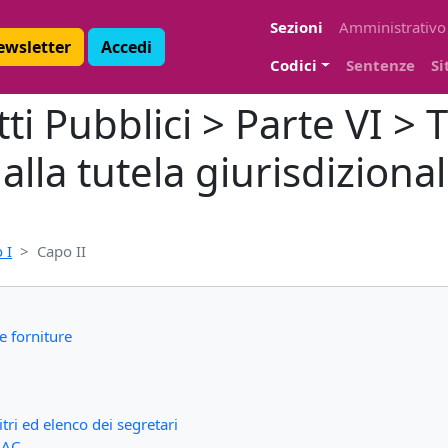
Sezioni
Amministrativo
Newsletter
Accedi
Codici
Sentenze
Si
i Pubblici > Parte VI > Ti
alla tutela giurisdiziona
 I
Capo II
e forniture
tri ed elenco dei segretari
NAC