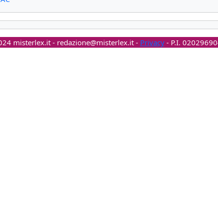
24 misterlex.it -
redazione@misterlex.it
-
Privacy
- P.I. 0202969