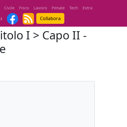
Civile
Fisco
Lavoro
Penale
Tech
Extra
Collabora
ti
tolo I > Capo II -
le