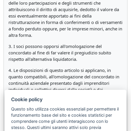
delle loro partecipazioni e degli strumenti che
attribuiscono il diritto di acquisirle, dedotto il valore da
essi eventualmente apportato ai fini della
ristrutturazione in forma di conferimenti o di versamenti
a fondo perduto oppure, per le imprese minori, anche in
altra forma.
3. I soci possono opporsi all'omologazione del
concordato al fine di far valere il pregiudizio subito
rispetto all'alternativa liquidatoria.
4. Le disposizioni di questo articolo si applicano, in
quanto compatibili, all'omologazione del concordato in
continuità aziendale presentato dagli imprenditori
individuali o collettivi diversi dalle società e dai
professionisti.
Cookie policy
_______
Questo sito utilizza cookies essenziali per permettere il
funzionamento base del sito e cookies statistici per
(1)
Articolo inserito dall'articolo 25, comma 1, del D.Lgs. 17
comprendere come gli utenti interagiscono con lo
giugno 2022, n. 83.
stesso. Questi ultimi saranno attivi solo previa