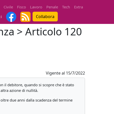
Civile
Fisco
Lavoro
Penale
Tech
Extra
Collabora
ti
nza > Articolo 120
Vigente al
15/7/2022
n il debitore, quando si scopre che è stato
ltra azione di nullità.
n oltre due anni dalla scadenza del termine