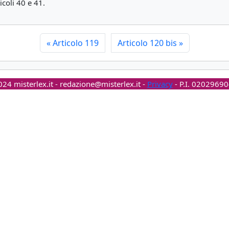
icoli 40 e 41.
«
Articolo 119
Articolo 120 bis
»
24 misterlex.it -
redazione@misterlex.it
-
Privacy
- P.I. 0202969