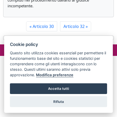
compiuti nel procedimento davanti al giudice
incompetente.
«
Articolo 30
Articolo 32
»
Cookie policy
©2024 misterlex.it -
redazione@misterlex.it
-
Privacy
- P.I.
02029690472
Questo sito utilizza cookies essenziali per permettere il
funzionamento base del sito e cookies statistici per
comprendere come gli utenti interagiscono con lo
stesso. Questi ultimi saranno attivi solo previa
approvazione.
Modifica preferenze
Accetta tutti
Rifiuta