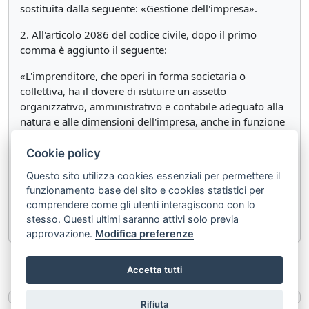
sostituita dalla seguente: «Gestione dell'impresa».
2. All'articolo 2086 del codice civile, dopo il primo
comma è aggiunto il seguente:
«L'imprenditore, che operi in forma societaria o
collettiva, ha il dovere di istituire un assetto
organizzativo, amministrativo e contabile adeguato alla
natura e alle dimensioni dell'impresa, anche in funzione
della rilevazione tempestiva della crisi dell'impresa e
della perdita della continuità aziendale, nonché di
Cookie policy
attivarsi senza indugio per l'adozione e l'attuazione di
Questo sito utilizza cookies essenziali per permettere il
uno degli strumenti previsti dall'ordinamento per il
funzionamento base del sito e cookies statistici per
superamento della crisi e il recupero della continuità
comprendere come gli utenti interagiscono con lo
aziendale».
stesso. Questi ultimi saranno attivi solo previa
approvazione.
Modifica preferenze
«
Articolo 374
Articolo 376
»
Accetta tutti
Rifiuta