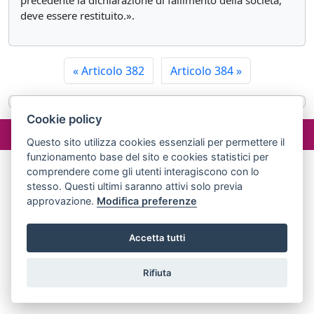
precedente la dichiarazione di fallimento della società,
deve essere restituito.».
«
Articolo 382
Articolo 384
»
Cookie policy
©2024 misterlex.it -
redazione@misterlex.it
-
Privacy
- P.I.
02029690472
Questo sito utilizza cookies essenziali per permettere il
funzionamento base del sito e cookies statistici per
comprendere come gli utenti interagiscono con lo
stesso. Questi ultimi saranno attivi solo previa
approvazione.
Modifica preferenze
Accetta tutti
Rifiuta