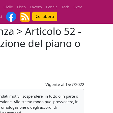
Civile
Fisco
Lavoro
Penale
Tech
Extra
Collabora
ti
nza > Articolo 52 -
uzione del piano o
Vigente al
15/7/2022
ondati motivi, sospendere, in tutto o in parte o
gestione. Allo stesso modo puo' provvedere, in
d omologazione o degli accordi di
dei pagamenti.