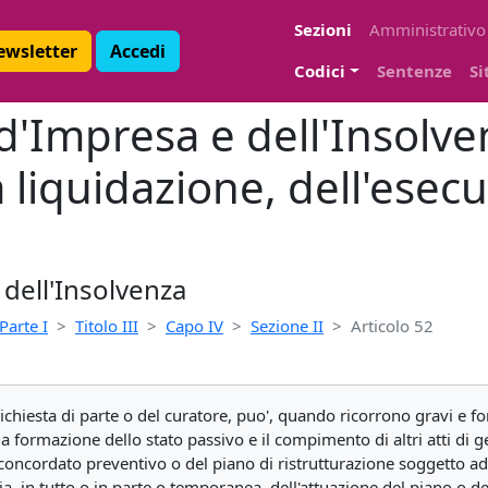
Sezioni
Amministrativo
Newsletter
Accedi
Codici
Sentenze
Si
 d'Impresa e dell'Insolve
 liquidazione, dell'esec
 dell'Insolvenza
Parte I
Titolo III
Capo IV
Sezione II
Articolo 52
richiesta di parte o del curatore, puo', quando ricorrono gravi e f
la formazione dello stato passivo e il compimento di altri atti di 
oncordato preventivo o del piano di ristrutturazione soggetto a
oria, in tutto o in parte o temporanea, dell'attuazione del piano o 