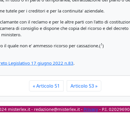
e tutele per i creditori e per la continuita' aziendale.
clamante con il reclamo e per le altre parti con l'atto di costituzio
camera di consiglio e dispone che copia del ricorso e del decreto si
 ministero.
1
ro il quale non e' ammesso ricorso per cassazione.(
)
eto Legislativo 17 giugno 2022 n.83
.
«
Articolo 51
Articolo 53
»
24 misterlex.it -
redazione@misterlex.it
-
Privacy
- P.I. 0202969