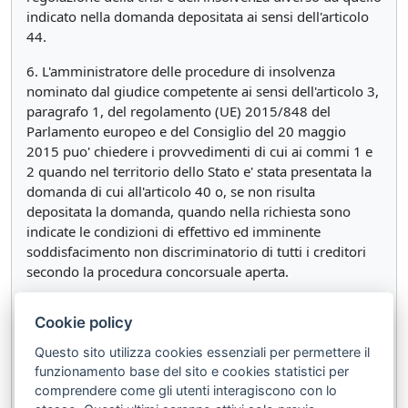
indicato nella domanda depositata ai sensi dell'articolo
44.
6. L'amministratore delle procedure di insolvenza
nominato dal giudice competente ai sensi dell'articolo 3,
paragrafo 1, del regolamento (UE) 2015/848 del
Parlamento europeo e del Consiglio del 20 maggio
2015 puo' chiedere i provvedimenti di cui ai commi 1 e
2 quando nel territorio dello Stato e' stata presentata la
domanda di cui all'articolo 40 o, se non risulta
depositata la domanda, quando nella richiesta sono
indicate le condizioni di effettivo ed imminente
soddisfacimento non discriminatorio di tutti i creditori
secondo la procedura concorsuale aperta.
7. Sono esclusi dalle misure protettive richieste ai sensi
Cookie policy
del comma 3 i diritti di credito dei lavoratori.
Questo sito utilizza cookies essenziali per permettere il
______________
funzionamento base del sito e cookies statistici per
1
(
) Articolo così sostituito dall'art. 13 del
Decreto
comprendere come gli utenti interagiscono con lo
Legislativo 17 giugno 2022 n.83
.