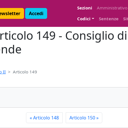
Sezioni
Amministrativo
Newsletter
Accedi
Codici
Sentenze
Si
ticolo 149 - Consiglio d
ende
 II
Articolo 149
«
Articolo 148
Articolo 150
»