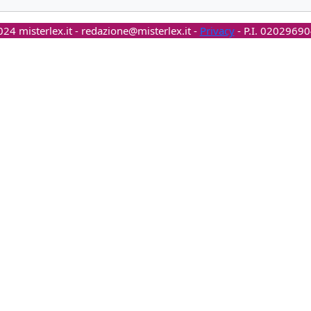
24 misterlex.it -
redazione@misterlex.it
-
Privacy
- P.I. 0202969