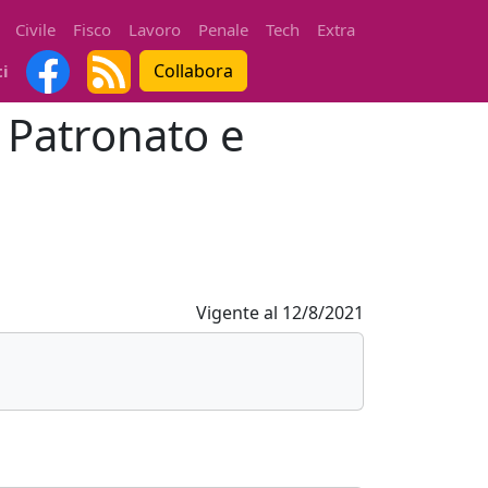
Civile
Fisco
Lavoro
Penale
Tech
Extra
Collabora
ti
i Patronato e
Vigente al
12/8/2021