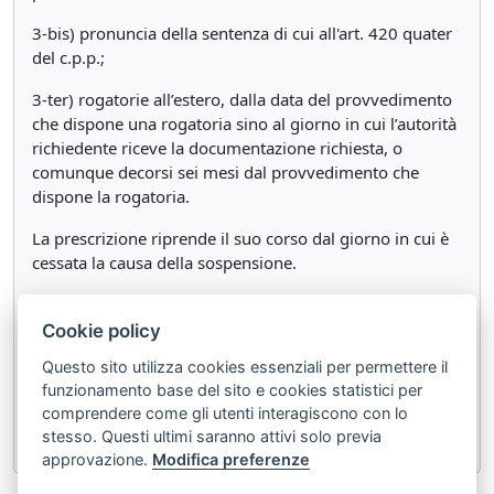
3-bis) pronuncia della sentenza di cui all'art. 420 quater
del c.p.p.;
3-ter) rogatorie all’estero, dalla data del provvedimento
che dispone una rogatoria sino al giorno in cui l’autorità
richiedente riceve la documentazione richiesta, o
comunque decorsi sei mesi dal provvedimento che
dispone la rogatoria.
La prescrizione riprende il suo corso dal giorno in cui è
cessata la causa della sospensione.
Quando è pronunciata la sentenza di cui all'art. 420
quater del c.p.p. il corso della prescrizione rimane
Cookie policy
sospeso sino al momento in cui è rintracciata la persona
Questo sito utilizza cookies essenziali per permettere il
nei cui confronti è stata pronunciata, ma in ogni caso
funzionamento base del sito e cookies statistici per
non può essere superato il doppio dei termini di
comprendere come gli utenti interagiscono con lo
prescrizione di cui all'articolo 157.
stesso. Questi ultimi saranno attivi solo previa
approvazione.
Modifica preferenze