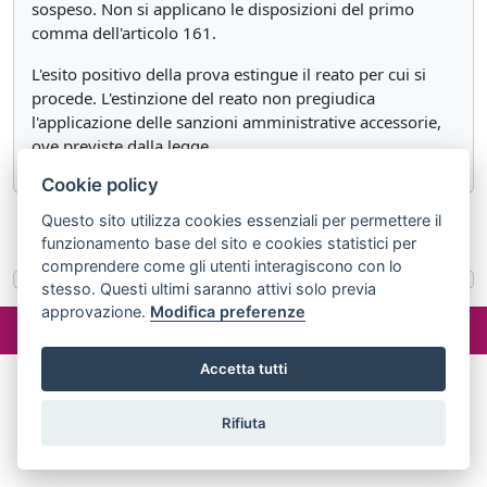
sospeso. Non si applicano le disposizioni del primo
comma dell'articolo 161.
L'esito positivo della prova estingue il reato per cui si
procede. L'estinzione del reato non pregiudica
l'applicazione delle sanzioni amministrative accessorie,
ove previste dalla legge.
Cookie policy
Questo sito utilizza cookies essenziali per permettere il
«
Articolo 168 bis
Articolo 168 quater
»
funzionamento base del sito e cookies statistici per
comprendere come gli utenti interagiscono con lo
stesso. Questi ultimi saranno attivi solo previa
approvazione.
Modifica preferenze
©2024 misterlex.it -
redazione@misterlex.it
-
Privacy
- P.I.
02029690472
Accetta tutti
Rifiuta