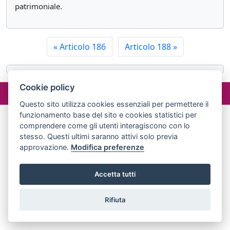
patrimoniale.
«
Articolo 186
Articolo 188
»
Cookie policy
©2024 misterlex.it -
redazione@misterlex.it
-
Privacy
- P.I.
02029690472
Questo sito utilizza cookies essenziali per permettere il
funzionamento base del sito e cookies statistici per
comprendere come gli utenti interagiscono con lo
stesso. Questi ultimi saranno attivi solo previa
approvazione.
Modifica preferenze
Accetta tutti
Rifiuta