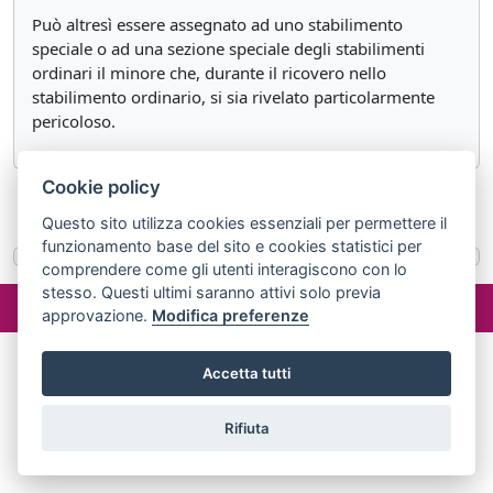
Può altresì essere assegnato ad uno stabilimento
speciale o ad una sezione speciale degli stabilimenti
ordinari il minore che, durante il ricovero nello
stabilimento ordinario, si sia rivelato particolarmente
pericoloso.
Cookie policy
«
Articolo 226
Articolo 228
»
Questo sito utilizza cookies essenziali per permettere il
funzionamento base del sito e cookies statistici per
comprendere come gli utenti interagiscono con lo
stesso. Questi ultimi saranno attivi solo previa
©2024 misterlex.it -
redazione@misterlex.it
-
Privacy
- P.I.
approvazione.
Modifica preferenze
02029690472
Accetta tutti
Rifiuta