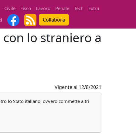
Civile
Fisco
Lavoro
Penale
Tech
Extra
Collabora
ti
 con lo straniero a
Vigente al
12/8/2021
tro lo Stato italiano, ovvero commette altri