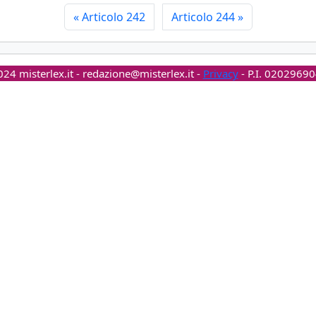
«
Articolo 242
Articolo 244
»
24 misterlex.it -
redazione@misterlex.it
-
Privacy
- P.I. 0202969