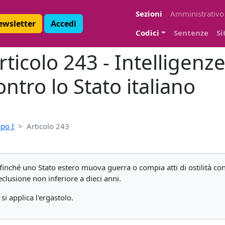
Sezioni
Amministrativo
Newsletter
Accedi
Codici
Sentenze
Si
ticolo 243 - Intelligenze
ntro lo Stato italiano
po I
Articolo 243
ffinché uno Stato estero muova guerra o compia atti di ostilità con
reclusione non inferiore a dieci anni.
 si applica l'ergastolo.