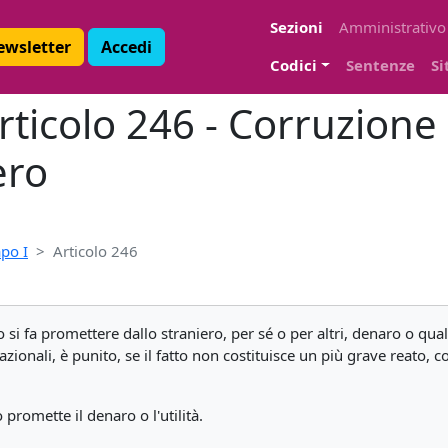
Sezioni
Amministrativo
Newsletter
Accedi
Codici
Sentenze
Si
ticolo 246 - Corruzione 
ero
po I
Articolo 246
o si fa promettere dallo straniero, per sé o per altri, denaro o qual
nazionali, è punito, se il fatto non costituisce un più grave reato, c
promette il denaro o l'utilità.