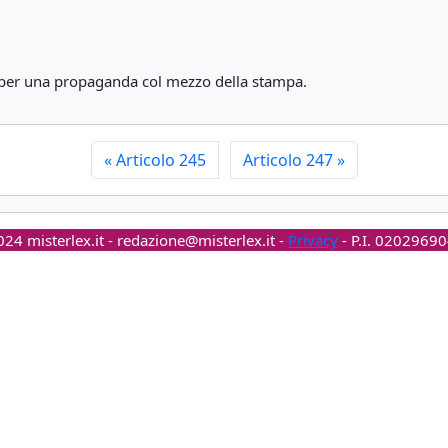
si per una propaganda col mezzo della stampa.
«
Articolo 245
Articolo 247
»
24 misterlex.it -
redazione@misterlex.it
-
Privacy
- P.I. 0202969