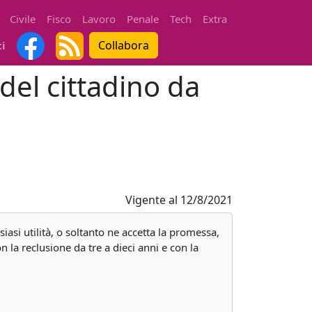
Civile
Fisco
Lavoro
Penale
Tech
Extra
Collabora
ti
del cittadino da
Vigente al
12/8/2021
siasi utilità, o soltanto ne accetta la promessa,
on la reclusione da tre a dieci anni e con la