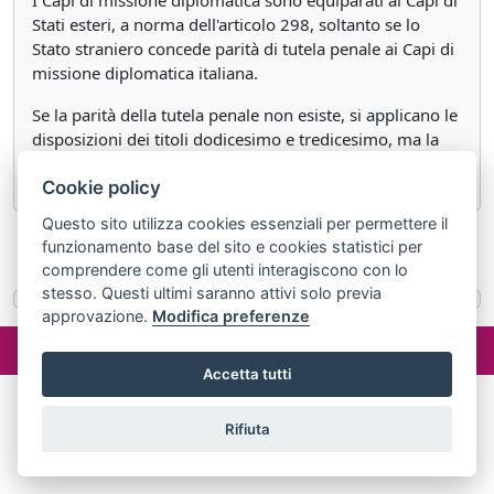
I Capi di missione diplomatica sono equiparati ai Capi di
Stati esteri, a norma dell'articolo 298, soltanto se lo
Stato straniero concede parità di tutela penale ai Capi di
missione diplomatica italiana.
Se la parità della tutela penale non esiste, si applicano le
disposizioni dei titoli dodicesimo e tredicesimo, ma la
pena è aumentata.
Cookie policy
Questo sito utilizza cookies essenziali per permettere il
funzionamento base del sito e cookies statistici per
«
Articolo 299
Articolo 301
»
comprendere come gli utenti interagiscono con lo
stesso. Questi ultimi saranno attivi solo previa
approvazione.
Modifica preferenze
©2024 misterlex.it -
redazione@misterlex.it
-
Privacy
- P.I.
02029690472
Accetta tutti
Rifiuta