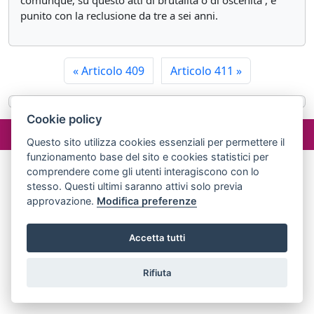
comunque, su questo atti di brutalità o di oscenità , è
punito con la reclusione da tre a sei anni.
«
Articolo 409
Articolo 411
»
Cookie policy
©2024 misterlex.it -
redazione@misterlex.it
-
Privacy
- P.I.
02029690472
Questo sito utilizza cookies essenziali per permettere il
funzionamento base del sito e cookies statistici per
comprendere come gli utenti interagiscono con lo
stesso. Questi ultimi saranno attivi solo previa
approvazione.
Modifica preferenze
Accetta tutti
Rifiuta