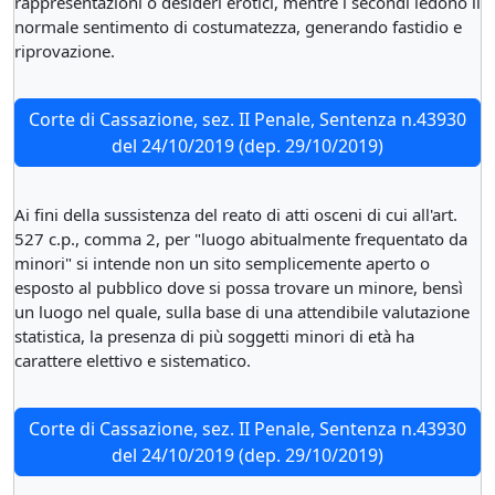
rappresentazioni o desideri erotici, mentre i secondi ledono il
normale sentimento di costumatezza, generando fastidio e
riprovazione.
Corte di Cassazione, sez. II Penale, Sentenza n.43930
del 24/10/2019 (dep. 29/10/2019)
Ai fini della sussistenza del reato di atti osceni di cui all'art.
527 c.p., comma 2, per "luogo abitualmente frequentato da
minori" si intende non un sito semplicemente aperto o
esposto al pubblico dove si possa trovare un minore, bensì
un luogo nel quale, sulla base di una attendibile valutazione
statistica, la presenza di più soggetti minori di età ha
carattere elettivo e sistematico.
Corte di Cassazione, sez. II Penale, Sentenza n.43930
del 24/10/2019 (dep. 29/10/2019)