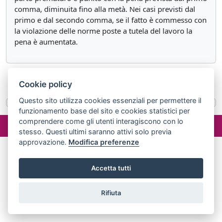
comma, diminuita fino alla metà. Nei casi previsti dal
primo e dal secondo comma, se il fatto è commesso con
la violazione delle norme poste a tutela del lavoro la
pena è aumentata.
«
Articolo 593
Articolo 593 ter
»
Cookie policy
Questo sito utilizza cookies essenziali per permettere il
funzionamento base del sito e cookies statistici per
©2024 misterlex.it -
redazione@misterlex.it
-
Privacy
- P.I.
comprendere come gli utenti interagiscono con lo
02029690472
stesso. Questi ultimi saranno attivi solo previa
approvazione.
Modifica preferenze
Accetta tutti
Rifiuta