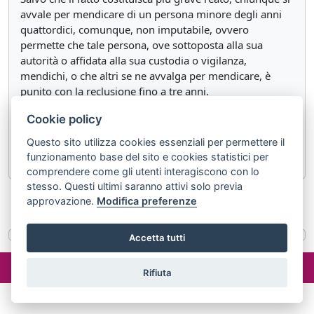
avvale per mendicare di un persona minore degli anni
quattordici, comunque, non imputabile, ovvero
permette che tale persona, ove sottoposta alla sua
autorità o affidata alla sua custodia o vigilanza,
mendichi, o che altri se ne avvalga per mendicare, è
punito con la reclusione fino a tre anni.
Chiunque organizzi l'altrui accattonaggio, se ne avvalga
Cookie policy
o comunque lo favorisca a fini di profitto è punito con la
Questo sito utilizza cookies essenziali per permettere il
reclusione da uno a tre anni.
funzionamento base del sito e cookies statistici per
comprendere come gli utenti interagiscono con lo
stesso. Questi ultimi saranno attivi solo previa
approvazione.
Modifica preferenze
«
Articolo 600 septies.2
Articolo 601
»
Accetta tutti
©2024 misterlex.it -
redazione@misterlex.it
-
Privacy
- P.I.
Rifiuta
02029690472