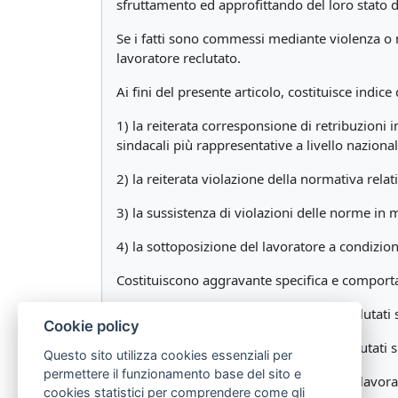
sfruttamento ed approfittando del loro stato 
Se i fatti sono commessi mediante violenza o m
lavoratore reclutato.
Ai fini del presente articolo, costituisce indic
1) la reiterata corresponsione di retribuzioni i
sindacali più rappresentative a livello nazion
2) la reiterata violazione della normativa relativ
3) la sussistenza di violazioni delle norme in m
4) la sottoposizione del lavoratore a condizion
Costituiscono aggravante specifica e comporta
1) il fatto che il numero di lavoratori reclutati 
Cookie policy
2) il fatto che uno o più dei soggetti reclutati
Questo sito utilizza cookies essenziali per
permettere il funzionamento base del sito e
3) l'aver commesso il fatto esponendo i lavorato
cookies statistici per comprendere come gli