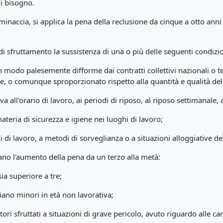
di bisogno.
inaccia, si applica la pena della reclusione da cinque a otto ann
e di sfruttamento la sussistenza di una o più delle seguenti condizio
n modo palesemente difforme dai contratti collettivi nazionali o ter
ale, o comunque sproporzionato rispetto alla quantità e qualità del
a all'orario di lavoro, ai periodi di riposo, al riposo settimanale, a
ateria di sicurezza e igiene nei luoghi di lavoro;
i di lavoro, a metodi di sorveglianza o a situazioni alloggiative d
no l'aumento della pena da un terzo alla metà:
sia superiore a tre;
 siano minori in età non lavorativa;
ri sfruttati a situazioni di grave pericolo, avuto riguardo alle car